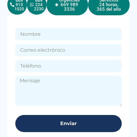
669
669
669 989
24 horas,
913
224
3336
365 del año
1020
2230
Enviar