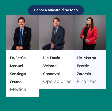
Conoce nuestro directorio
Dr. Jesús
Lic. David
Lic. Martha
Manuel
Velarde
Beatriz
Santiago
Sandoval
Zatarain
Operaciones
Finanzas
Osuna
Médica