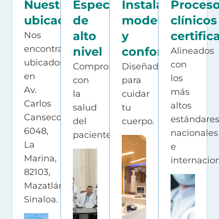
Nuestra
Especialistas
Instalaciones
Proces
ubicación
de
modernas
clínicos
alto
y
certific
Nos
encontramos
nivel
confortables
Alineados
ubicados
con
Comprometidos
Diseñadas
en
los
con
para
Av.
más
la
cuidar
Carlos
altos
salud
tu
Canseco
estándare
del
cuerpo.
6048,
nacionales
paciente
La
e
Marina,
internacion
82103,
Mazatlán,
Sinaloa.