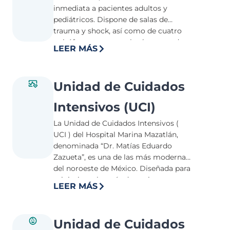
El personal altamente capacitado a
inmediata a pacientes adultos y
cargo de la experiencia del Médico
pediátricos. Dispone de salas de
Radiólogo el Dr. Alejandro Granados
trauma y shock, así como de cuatro
garantiza una atención eficiente y
quirófanos con tecnología avanzada.
personalizada para cada paciente, las
LEER MÁS
El equipo médico especializado en
24 horas del día.
urgencias está preparado para
responder eficazmente a situaciones
Unidad de Cuidados
críticas, asegurando una atención
oportuna y de calidad.
Intensivos (UCI)
La Unidad de Cuidados Intensivos (
UCI ) del Hospital Marina Mazatlán,
denominada “Dr. Matías Eduardo
Zazueta”, es una de las más modernas
del noroeste de México. Diseñada para
minimizar el estrés de pacientes y
LEER MÁS
familiares, cuenta con cinco camas
equipadas con tecnología de punta. El
equipo médico está conformado por 11
Unidad de Cuidados
profesionales especializados en