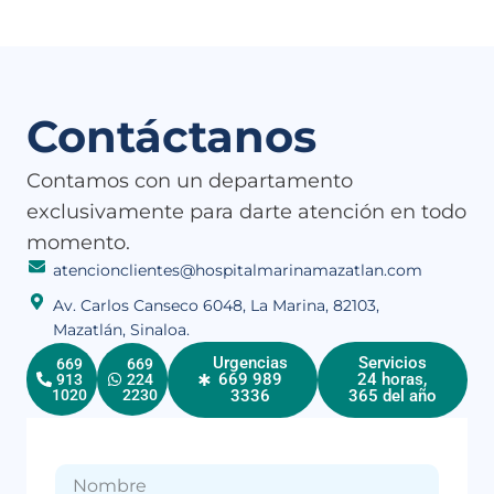
Contáctanos
Contamos con un departamento
exclusivamente para darte atención en todo
momento.
atencionclientes@hospitalmarinamazatlan.com
Av. Carlos Canseco 6048, La Marina, 82103,
Mazatlán, Sinaloa.
Urgencias
Servicios
669
669
669 989
24 horas,
913
224
3336
365 del año
1020
2230