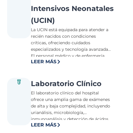
medicina crítica, incluyendo
Intensivos Neonatales
intensivistas, enfermeros y terapeutas
respiratorios, garantizando una
(UCIN)
atención integral y continua.
La UCIN está equipada para atender a
recién nacidos con condiciones
críticas, ofreciendo cuidados
especializados y tecnología avanzada.
El personal médico y de enfermería
LEER MÁS
está altamente capacitado en
neonatología, asegurando el bienestar
y la recuperación de los pacientes más
pequeños.
Laboratorio Clínico
El laboratorio clínico del hospital
ofrece una amplia gama de exámenes
de alta y baja complejidad, incluyendo
urianálisis, microbiología,
inmunoanálisis y detección de ácidos
LEER MÁS
nucleicos. Con capacidad para
procesar más de 500 tipos de pruebas,