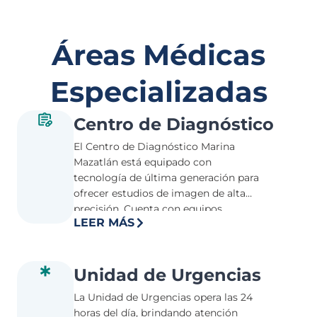
Áreas Médicas
Especializadas
Centro de Diagnóstico
El Centro de Diagnóstico Marina
Mazatlán está equipado con
tecnología de última generación para
ofrecer estudios de imagen de alta
precisión. Cuenta con equipos
LEER MÁS
avanzados de tomografía
computarizada, ultrasonido y rayos X,
Densitometría y Mastografía
permitiendo diagnósticos rápidos y
Unidad de Urgencias
confiables.
La Unidad de Urgencias opera las 24
horas del día, brindando atención