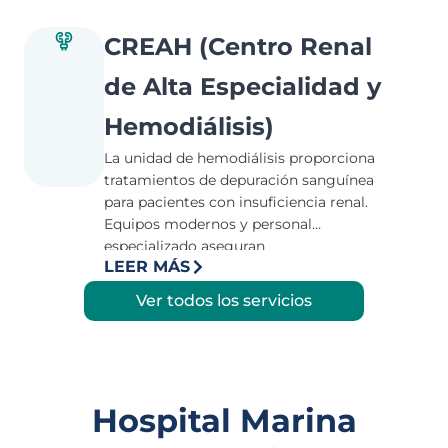
la mayoría de los resultados se
entregan en menos de 24 horas,
CREAH (Centro Renal
facilitando diagnósticos rápidos y
de Alta Especialidad y
precisos.
Hemodiálisis)
La unidad de hemodiálisis proporciona
tratamientos de depuración sanguínea
para pacientes con insuficiencia renal.
Equipos modernos y personal
especializado aseguran
LEER MÁS
procedimientos seguros y eficaces,
mejorando la calidad de vida de los
Ver todos los servicios
pacientes con enfermedades renales
crónicas.
Hospital Marina